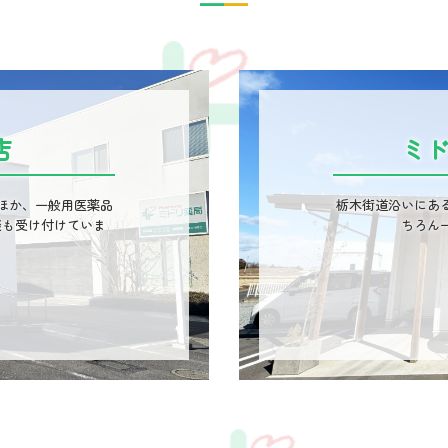
━
━
店
ミド
ほか、一般用医薬品
栃木街道沿いにあ
談も受け付けていま
ちろん